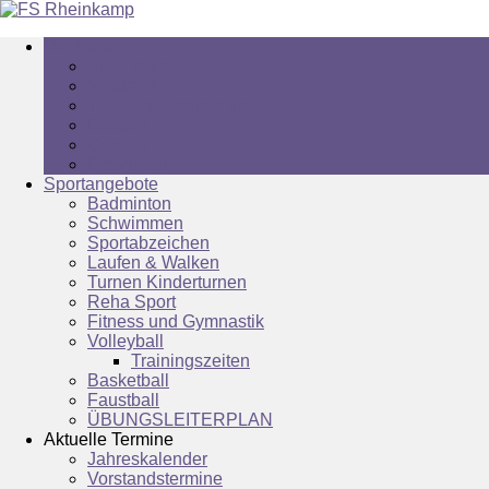
Der Verein
Allgemein
Vorstand
Themenverantwortliche
Ressort
Chronik
Download
Sportangebote
Badminton
Schwimmen
Sportabzeichen
Laufen & Walken
Turnen Kinderturnen
Reha Sport
Fitness und Gymnastik
Volleyball
Trainingszeiten
Basketball
Faustball
ÜBUNGSLEITERPLAN
Aktuelle Termine
Jahreskalender
Vorstandstermine